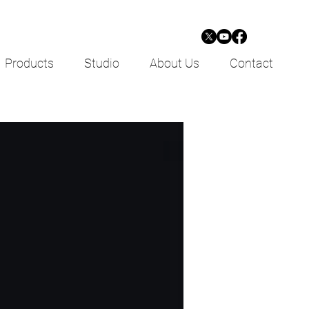
Products
Studio
About Us
Contact