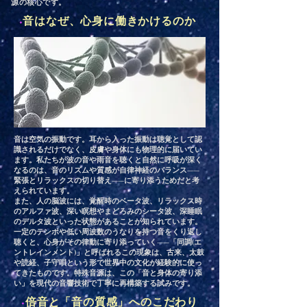
源の核心です。
◆
音はなぜ、心身に働きかけるのか
音は空気の振動です。耳から入った振動は聴覚として認
識されるだけでなく、皮膚や身体にも物理的に届いてい
ます。私たちが波の音や雨音を聴くと自然に呼吸が深く
なるのは、音のリズムや質感が自律神経のバランス——
緊張とリラックスの切り替え——に寄り添うためだと考
えられています。
また、人の脳波には、覚醒時のベータ波、リラックス時
のアルファ波、深い瞑想やまどろみのシータ波、深睡眠
のデルタ波といった状態があることが知られています。
一定のテンポや低い周波数のうなりを持つ音をくり返し
聴くと、心身がその律動に寄り添っていく——「同調(エ
ントレインメント)」と呼ばれるこの現象は、古来、太鼓
や読経、子守唄という形で世界中の文化が経験的に使っ
てきたものです。特殊音源は、この「音と身体の寄り添
い」を現代の音響技術で丁寧に再構築する試みです。
◆
倍音と「音の質感」へのこだわり