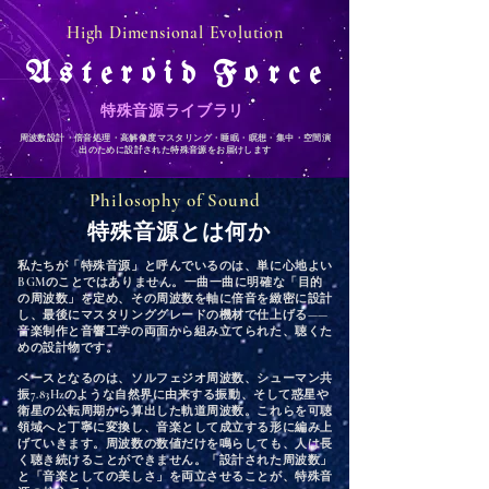
High Dimensional Evolution
A s t e r o i d F o r c e
特殊音源ライブラリ
周波数設計・倍音処理・高解像度マスタリング・睡眠・瞑想・集中・空間演
出のために設計された特殊音源をお届けします
Philosophy of Sound
​特殊音源とは何か
私たちが「特殊音源」と呼んでいるのは、単に心地よい
BGMのことではありません。一曲一曲に明確な「目的
の周波数」を定め、その周波数を軸に倍音を緻密に設計
し、最後にマスタリンググレードの機材で仕上げる——
音楽制作と音響工学の両面から組み立てられた、聴くた
めの設計物です。
ベースとなるのは、ソルフェジオ周波数、シューマン共
振7.83Hzのような自然界に由来する振動、そして惑星や
衛星の公転周期から算出した軌道周波数。これらを可聴
領域へと丁寧に変換し、音楽として成立する形に編み上
げていきます。周波数の数値だけを鳴らしても、人は長
く聴き続けることができません。「設計された周波数」
と「音楽としての美しさ」を両立させることが、特殊音