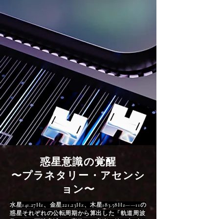
惑星意識の覚醒
〜プラネタリー・アセンシ
ョン〜
水星141.27Hz、金星221.23Hz、木星183.58Hz——11の
惑星それぞれの公転周期から算出した「軌道周波