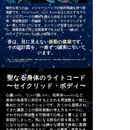
制作を担うのは、メジャーシーンでの制作実績を持つ音
楽家です。Prism Sound、Lynx Audioをはじめとするマス
タリンググレードの機材を備えた自社スタジオで、企
画・周波数設計・作編曲・ミックス・マスタリングまで
を一貫して行っています。ヒーリング音源でありなが
ら、商業音楽と同じ品質基準で仕上げる——それが、こ
のライブラリのいちばんの約束です。
音は、目に見えない
振動の建築
です。
その設計図を、一曲ずつ誠実に引いて
います。
※ 本ページの記述は音響的な設計思想と一般的な知見の紹介であり、特定の効果・効能を保証するものではありませ
ん。感じ方には個人差があります。
聖なる身体のライトコード
〜セイクリッド・ボディ〜
心臓2.6Hz、リンパ腺5.8Hz、松果体6000Hzなど、
身体の各器官に対応するとされる周波数を一枚に
集めたコアコレクションです。古くから提唱され
てきた臓器ごとの固有振動の考え方をベースに、
それぞれの周波数を可聴域で心地よく響くよう倍
音設計しました。気になる部位の音を選んで、横
になりながら、あるいは静かな環境で身体に意識
を向ける時間のおともに。全16の臓器・器官をそ