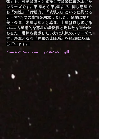
数」を、可聴音域へと変換して音楽に編み上げた
シリーズです。第1集から第3集まで、同じ惑星で
も「知性」「行動力」「表現力」といった異なる
テーマで3つの表情を用意しました。金星は愛と
美・金運、木星は拡大と幸運、土星は成し遂げる
力——占星術的な惑星の象徴性と周波数を重ね合
わせた、運気を意識したい方に人気のシリーズで
す。序章となる『神秘の太陽系』を第1集に収録
しています。
Planetary Ascension ・ 3アルバム / 34曲