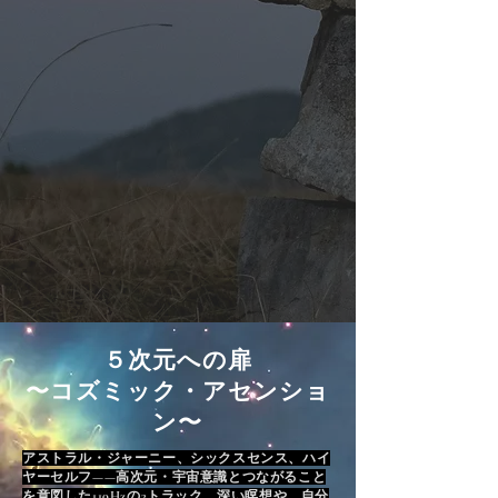
５次元への扉
〜コズミック・アセンショ
ン〜
アストラル・ジャーニー、シックスセンス、ハイ
ヤーセルフ——高次元・宇宙意識とつながること
を意図した110Hzの3トラック。深い瞑想や、自分