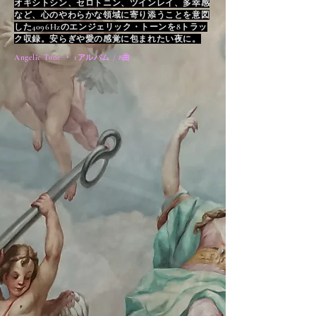
オキシトシン、セロトニン、ツインレイ、多幸感
など、心のやわらかな領域に寄り添うことを意図
した4096Hzのエンジェリック・トーンを8トラッ
ク収録。安らぎや愛の感覚に包まれたい夜に。
Angelic Tone ・ 1アルバム / 8曲