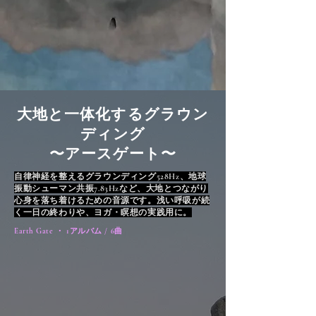
大地と一体化するグラウン
ディング
〜アースゲート〜
自律神経を整えるグラウンディング528Hz、地球
振動シューマン共振7.83Hzなど、大地とつながり
心身を落ち着けるための音源です。浅い呼吸が続
く一日の終わりや、ヨガ・瞑想の実践用に。
Earth Gate ・ 1アルバム / 6曲