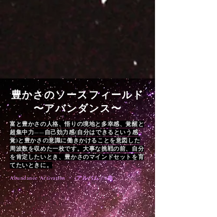
豊かさのソースフィールド
〜アバンダンス〜
富と豊かさの人格、悟りの境地と多幸感、覚醒と
超集中力——自己効力感(自分はできるという感
覚)と豊かさの意識に働きかけることを意図した
周波数を収めた一枚です。大事な挑戦の前、自分
を肯定したいとき、豊かさのマインドセットを育
てたいときに。
Abundance Activation ・ 1アルバム / 6曲